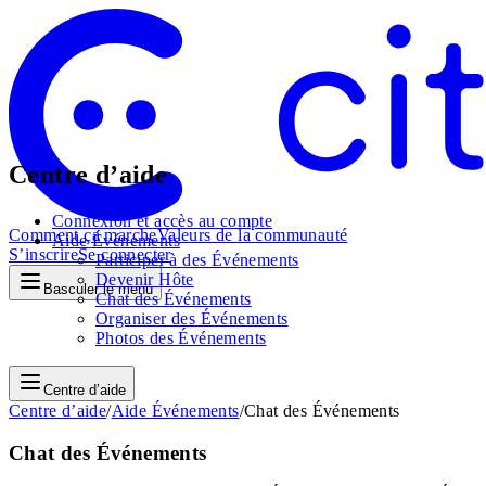
Centre d’aide
Connexion et accès au compte
Comment ça marche
Valeurs de la communauté
Aide Événements
S’inscrire
Se connecter
Participer à des Événements
Devenir Hôte
Basculer le menu
Chat des Événements
Organiser des Événements
Photos des Événements
Centre d’aide
Centre d’aide
/
Aide Événements
/
Chat des Événements
Chat des Événements