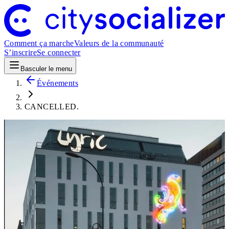
Comment ça marche
Valeurs de la communauté
S’inscrire
Se connecter
Basculer le menu
Événements
CANCELLED.
Social