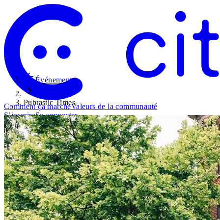
Événements
Pubtastic Times
Comment ça marche
Valeurs de la communauté
S’inscrire
Se connecter
Social
Basculer le menu