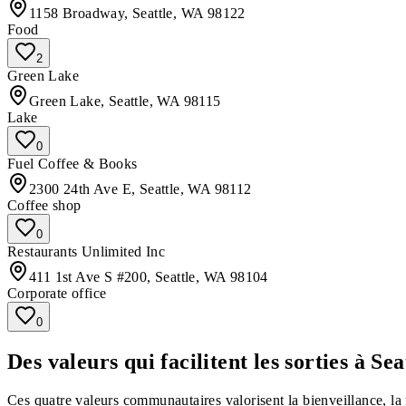
1158 Broadway, Seattle, WA 98122
Food
2
Green Lake
Green Lake, Seattle, WA 98115
Lake
0
Fuel Coffee & Books
2300 24th Ave E, Seattle, WA 98112
Coffee shop
0
Restaurants Unlimited Inc
411 1st Ave S #200, Seattle, WA 98104
Corporate office
0
Des valeurs qui facilitent les sorties à Sea
Ces quatre valeurs communautaires valorisent la bienveillance, la 