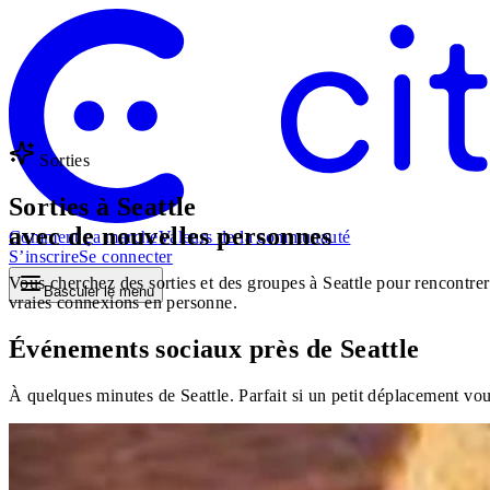
Sorties
Sorties à Seattle
avec de nouvelles personnes
Comment ça marche
Valeurs de la communauté
S’inscrire
Se connecter
Vous cherchez des sorties et des groupes à Seattle pour rencontrer
Basculer le menu
vraies connexions en personne.
Événements sociaux près de Seattle
À quelques minutes de Seattle. Parfait si un petit déplacement vo
Past