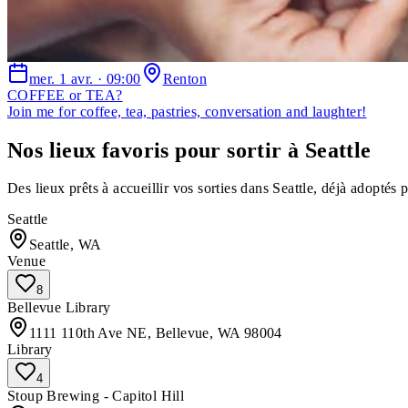
mer. 1 avr. · 09:00
Renton
COFFEE or TEA?
Join me for coffee, tea, pastries, conversation and laughter!
Nos lieux favoris pour sortir à Seattle
Des lieux prêts à accueillir vos sorties dans Seattle, déjà adoptés
Seattle
Seattle, WA
Venue
8
Bellevue Library
1111 110th Ave NE, Bellevue, WA 98004
Library
4
Stoup Brewing - Capitol Hill