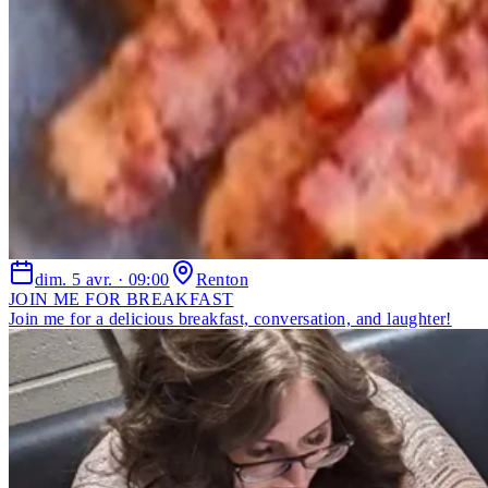
dim. 5 avr. · 09:00
Renton
JOIN ME FOR BREAKFAST
Join me for a delicious breakfast, conversation, and laughter!
Past