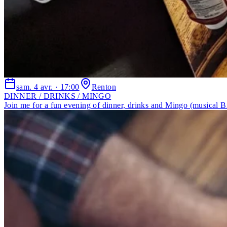
sam. 4 avr. · 17:00
Renton
DINNER / DRINKS / MINGO
Join me for a fun evening of dinner, drinks and Mingo (musical Bin
Past