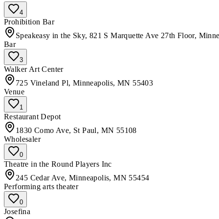
4
Prohibition Bar
Speakeasy in the Sky, 821 S Marquette Ave 27th Floor, Min
Bar
3
Walker Art Center
725 Vineland Pl, Minneapolis, MN 55403
Venue
1
Restaurant Depot
1830 Como Ave, St Paul, MN 55108
Wholesaler
0
Theatre in the Round Players Inc
245 Cedar Ave, Minneapolis, MN 55454
Performing arts theater
0
Josefina