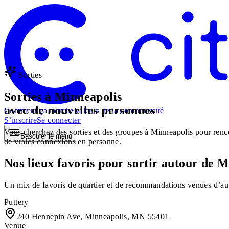
Sorties
Sorties à Minneapolis
avec de nouvelles personnes
Comment ça marche
Valeurs de la communauté
S’inscrire
Se connecter
Vous cherchez des sorties et des groupes à Minneapolis pour renco
Basculer le menu
de vraies connexions en personne.
Nos lieux favoris pour sortir autour de 
Un mix de favoris de quartier et de recommandations venues d’aut
Puttery
240 Hennepin Ave, Minneapolis, MN 55401
Venue