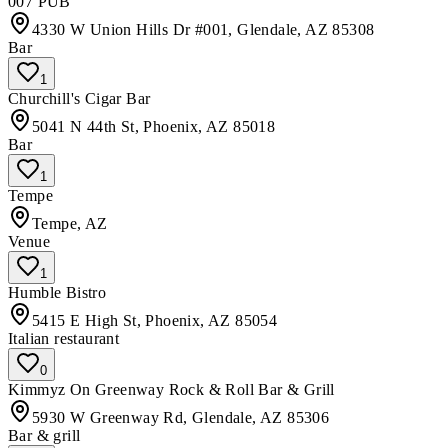
007 PUB
4330 W Union Hills Dr #001, Glendale, AZ 85308
Bar
1
Churchill's Cigar Bar
5041 N 44th St, Phoenix, AZ 85018
Bar
1
Tempe
Tempe, AZ
Venue
1
Humble Bistro
5415 E High St, Phoenix, AZ 85054
Italian restaurant
0
Kimmyz On Greenway Rock & Roll Bar & Grill
5930 W Greenway Rd, Glendale, AZ 85306
Bar & grill