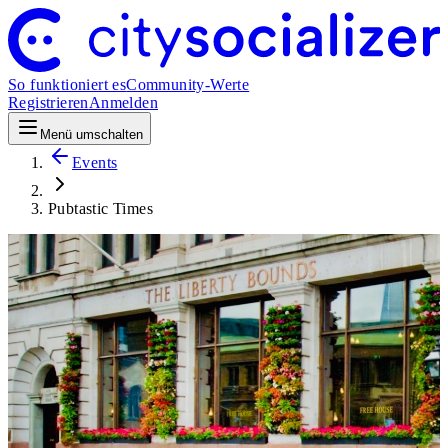
So funktioniert es
Community-Werte
Registrieren
Anmelden
Menü umschalten
Events
Pubtastic Times
Social