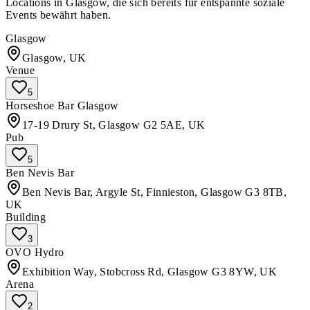
Locations in Glasgow, die sich bereits für entspannte soziale
Events bewährt haben.
Glasgow
Glasgow, UK
Venue
5
Horseshoe Bar Glasgow
17-19 Drury St, Glasgow G2 5AE, UK
Pub
5
Ben Nevis Bar
Ben Nevis Bar, Argyle St, Finnieston, Glasgow G3 8TB,
UK
Building
3
OVO Hydro
Exhibition Way, Stobcross Rd, Glasgow G3 8YW, UK
Arena
2