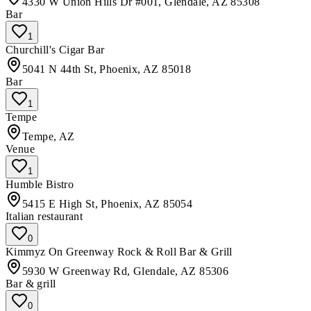
4330 W Union Hills Dr #001, Glendale, AZ 85308
Bar
1
Churchill's Cigar Bar
5041 N 44th St, Phoenix, AZ 85018
Bar
1
Tempe
Tempe, AZ
Venue
1
Humble Bistro
5415 E High St, Phoenix, AZ 85054
Italian restaurant
0
Kimmyz On Greenway Rock & Roll Bar & Grill
5930 W Greenway Rd, Glendale, AZ 85306
Bar & grill
0