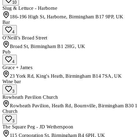
10
Slug & Lettuce - Harborne
186-196 High St, Harborne, Birmingham B17 9PP, UK
Bar
4
O'Neill's Broad Street
Broad St, Birmingham B1 2HG, UK
Pub
4
Grace + James
23 York Rd, King's Heath, Birmingham B14 7SA, UK
Wine bar
3
Rowheath Pavilion Church
Rowheath Pavilion, Heath Rd, Bournville, Birmingham B30
Church
3
The Square Peg - JD Wetherspoon
115 Corporation St, Birmingham B4 6PH, UK