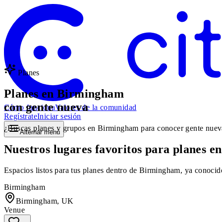
Planes
Planes en Birmingham
con gente nueva
Cómo funciona
Valores de la comunidad
Regístrate
Iniciar sesión
¿Buscas planes y grupos en Birmingham para conocer gente nueva? 
Alternar menú
Nuestros lugares favoritos para planes 
Espacios listos para tus planes dentro de Birmingham, ya conocid
Birmingham
Birmingham, UK
Venue