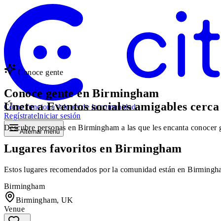
Conoce gente
Conoce gente en Birmingham
Únete a Eventos sociales amigables cerca 
Cómo funciona
Valores de la comunidad
Regístrate
Iniciar sesión
Descubre personas en Birmingham a las que les encanta conocer ge
Alternar menú
Lugares favoritos en Birmingham
Estos lugares recomendados por la comunidad están en Birmingham,
Birmingham
Birmingham, UK
Venue