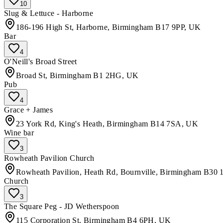
10
Slug & Lettuce - Harborne
186-196 High St, Harborne, Birmingham B17 9PP, UK
Bar
4
O'Neill's Broad Street
Broad St, Birmingham B1 2HG, UK
Pub
4
Grace + James
23 York Rd, King's Heath, Birmingham B14 7SA, UK
Wine bar
3
Rowheath Pavilion Church
Rowheath Pavilion, Heath Rd, Bournville, Birmingham B30
Church
3
The Square Peg - JD Wetherspoon
115 Corporation St, Birmingham B4 6PH, UK